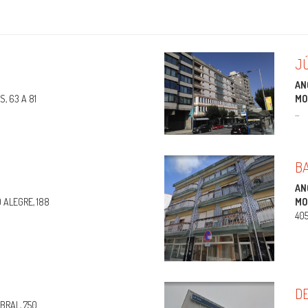
JÚ
AN
S, 63 A 81
MO
...
B
AN
ALEGRE, 188
MO
40
D
BRAL, 750